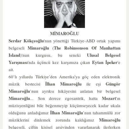
MİMAROĞLU
Serdar Kökçeoğlu
'nun yönettiği Türkiye-ABD ortak yapımı
Mimaroğlu
The Robinsonson Of Manhattan
belgeseli
(
Island
Ulusal Belgesel
)'nun kurgusu, bu seneki
Yarışması
Eytan İpeker
'nda üçüncü kez karşımıza çıkan
'e
ait.
60’lı yıllarda Türkiye’den Amerika’ya göç eden elektronik
İlhan Mimaroğlu
Güngör
müzik bestecisi
ile eşi
Mimaroğlu
’nun ayrıksı hikâyesini anlatan bir belgesel
Mimaroğlu
Mozart
...
Son derece egosantrik, hatta
'ın
müzisyenliğini bile beğenmeyip küçümseyecek kadar ukala
İlhan Mimaroğlu
olduğunu anladığımız
’nun tahammülü zor
Mimaroğlu
müziklerini dinlemek zorunda kaldığımız
belgeseli, çiftin kişisel arşivinden yararlanarak ilerlerken