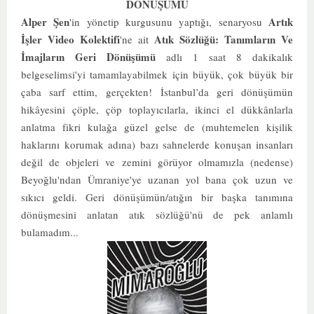
DÖNÜŞÜMÜ
Alper Şen
Artık
'in yönetip kurgusunu yaptığı, senaryosu
İşler Video Kolektifi
Atık Sözlüğü: Tanımların Ve
'ne ait
İmajların Geri Dönüşümü
adlı 1 saat 8 dakikalık
belgeselimsi'yi tamamlayabilmek için büyük, çok büyük bir
çaba sarf ettim, gerçekten!
İstanbul’da geri dönüşümün
hikâyesini çöple, çöp toplayıcılarla, ikinci el dükkânlarla
anlatma fikri kulağa güzel gelse de (muhtemelen kişilik
haklarını korumak adına) bazı sahnelerde konuşan insanları
değil de objeleri ve zemini görüyor olmamızla (nedense)
Beyoğlu'ndan Ümraniye'ye uzanan yol bana çok uzun ve
sıkıcı geldi. Geri dönüşümün/atığın bir başka tanımına
dönüşmesini anlatan atık sözlüğü'nü de pek anlamlı
bulamadım...