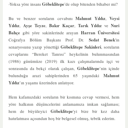
Göbeklitepe
-Yoksa yöre insanı
’de olup bitenden bihaber mi?
Mahmut Yıldız
Veysi
Bu ve benzer soruların cevabını
,
Yıldız
Ayşe Teyze
Bakır Kaçar
Tarık Yıldız
Nuri
,
,
,
ve
Bahçe
Harran Üniversitesi
gibi yöre sakinlerinde arayan
Sedat Benek
Coğrafya Bölüm Başkanı Prof. Dr.
'in
Göbeklitepe Sakinleri
senaryosunu yazıp yönettiği
, soruların
cevaplarını “Bereket Tanrısı” heykelinin bulunmasından
(1986) günümüze (2019) ilk kazı çalışmalarında işçi ve
Göbeklitepe
sonrasında da bekçi olarak çalışan,
’nin içinde
Mahmut
bulunduğu arazi sahiplerinden 65 yaşındaki
Yıldız
’ın yaşamı üzerinden anlatıyor.
Hem kafamızdaki soruların bir kısmına cevap vermesi, hem
yöre halkının düşüncelerini anlamamıza imkan sağlaması;
Göbeklitepe
hem de büyüleyici
'yi bize bir kez daha
hatırlatması açısından hoş bir belgesel olmuş, tebrik ederim.