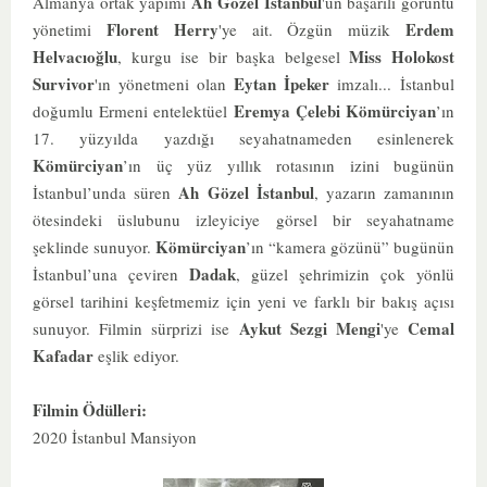
Ah Gözel İstanbul
Almanya ortak yapımı
'un başarılı görüntü
Florent Herry
Erdem
yönetimi
'ye ait. Özgün müzik
Helvacıoğlu
Miss Holokost
, kurgu ise bir başka belgesel
Survivor
Eytan İpeker
'ın yönetmeni olan
imzalı...
İstanbul
Eremya Çelebi Kömürciyan
doğumlu Ermeni entelektüel
’ın
17. yüzyılda yazdığı seyahatnameden esinlenerek
Kömürciyan
’ın üç yüz yıllık rotasının izini bugünün
Ah Gözel İstanbul
İstanbul’unda süren
, yazarın zamanının
ötesindeki üslubunu izleyiciye görsel bir seyahatname
Kömürciyan
şeklinde sunuyor.
’ın “kamera gözünü” bugünün
Dadak
İstanbul’una çeviren
, güzel şehrimizin çok yönlü
görsel tarihini keşfetmemiz için yeni ve farklı bir bakış açısı
Aykut Sezgi Mengi
Cemal
sunuyor. Filmin sürprizi ise
'ye
Kafadar
eşlik ediyor.
Filmin Ödülleri:
2020 İstanbul Mansiyon