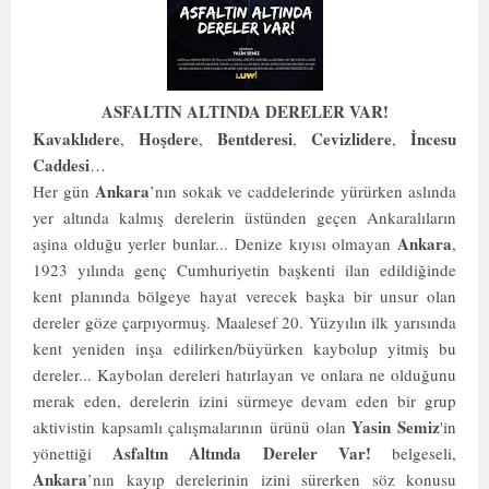
ASFALTIN ALTINDA DERELER VAR!
Kavaklıdere
Hoşdere
Bentderesi
Cevizlidere
İncesu
,
,
,
,
Caddesi
…
Ankara
Her gün
’nın sokak ve caddelerinde yürürken aslında
yer altında kalmış derelerin üstünden geçen Ankaralıların
Ankara
aşina olduğu yerler bunlar... Denize kıyısı olmayan
,
1923 yılında genç Cumhuriyetin başkenti ilan edildiğinde
kent planında bölgeye hayat verecek başka bir unsur olan
dereler göze çarpıyormuş. Maalesef 20. Yüzyılın ilk yarısında
kent yeniden inşa edilirken/büyürken kaybolup yitmiş bu
dereler... Kaybolan dereleri hatırlayan ve onlara ne olduğunu
merak eden, derelerin izini sürmeye devam eden bir grup
Yasin Semiz
aktivistin kapsamlı çalışmalarının ürünü olan
'in
Asfaltın Altında Dereler Var!
yönettiği
belgeseli,
Ankara
’nın kayıp derelerinin izini sürerken söz konusu