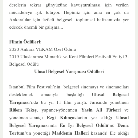
derelerin tekrar günyüzüne kavuşturulması için verilen
mücadeleye ışık tutuyor. Hepimiz için ama en çok da
Ankaralılar için üzücü belgesel, toplumsal hafızamızda yer
edecek önemli bir çalışma...
Filmin Ödülleri:
2020 Ankara VEKAM Özel Ödülü
2019 Uluslararası Mimarlık ve Kent Filmleri Festivali En iyi 3.
Belgesel Ödülü
Ulusal Belgesel Yarışması Ödülleri
İstanbul Film Festivali’nin, belgesel sinemayı ve sinemacıları
Ulusal Belgesel
desteklemek amacıyla başlattığı
Yarışması
’nda bu yıl 11 film yarıştı. Jürisinde yönetmen
Rûken Tekeş
Yasin Ali Türkeri
, yapımcı-yönetmen
ve
Ezgi Kılınçaslan
Ulusal
yönetmen-sanatçı
'ın yer aldığı
Belgesel Yarışması
En İyi Belgesel Ödülü
Deniz
'nda
’nü
Tortum
Maddenin Halleri
’un yönettiği
kazandı! Ele aldığı