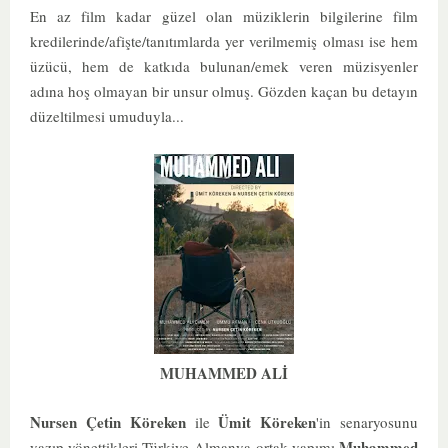
En az film kadar güzel olan müziklerin bilgilerine film
kredilerinde/afişte/tanıtımlarda yer verilmemiş olması ise hem
üzücü, hem de katkıda bulunan/emek veren müzisyenler
adına hoş olmayan bir unsur olmuş. Gözden kaçan bu detayın
düzeltilmesi umuduyla...
MUHAMMED ALİ
Nursen Çetin Köreken
Ümit Köreken
ile
'in senaryosunu
Muhammed
yazıp yönettikleri Türkiye-Almanya ortak yapımı