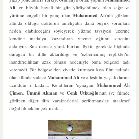
Ali
, en büyük hayali bir gün yürüyebilmek olan sağır ve
Muhammed Ali
yürüme engelli bir genç olan
'nin gözlem
altında olduğu doktorun ameliyatın daha büyük sorunlara
neden olabileceğini söyleyerek yüzme tavsiyesi üzerine
kendine madalya kazandıran yüzme eğitimi sürecini
anlatıyor.
Son derece yürek burkan öykü, gereksiz biçimde
durağan bir dille aktarıldığı ve 'ezberlenmiş replikler'in
inandırıcılıktan uzak olması nedeniyle bana belgesel tadı
veremedi. Bir belgeselden ziyade kurmaca kısa film tadında
Muhammed Ali
olan filmde sadece
ve ailesinin yaşadıklarına
Muhammed Ali
üzüldüm, o kadar... Kendilerini 'oynayan'
Çimen
Ümmü Akman
Cenk Utkuoğlu
,
ve
'nun (ve filmde
görünen diğer tüm karakterlerin) performansları maalesef
doğal olmaktan çok uzak...