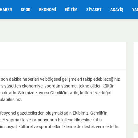
HABER
SPOR
EKONOMI
EĞITIM
SIYASET
ASAYIŞ
YA
 son dakika haberleri ve bölgesel gelişmeleri takip edebileceğiniz
iz, siyasetten ekonomiye, spordan yaşama, teknolojiden kültür-
ktadır. Sitemizde ayrıca Gemlik’in tarihi, kültürel ve doğal
labilirsiniz.
ofesyonel gazetecilerden oluşmaktadır. Ekibimiz, Gemlik’in
 haber yapmakta ve kamuoyunun bilgilendirilmesine katkı
sosyal, kültürel ve sportif etkinliklerine de destek vermektedir.