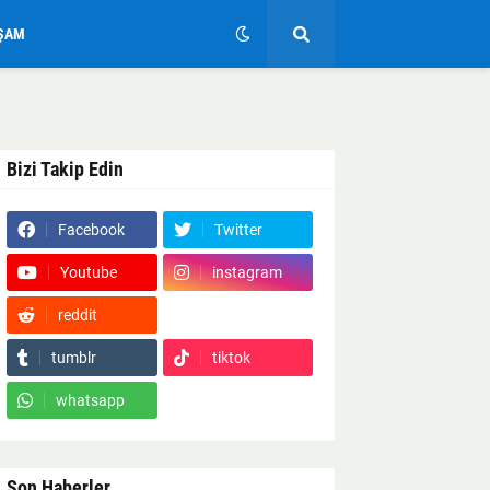
ŞAM
Bizi Takip Edin
Facebook
Twitter
Youtube
instagram
reddit
Google News
tumblr
tiktok
whatsapp
Son Haberler