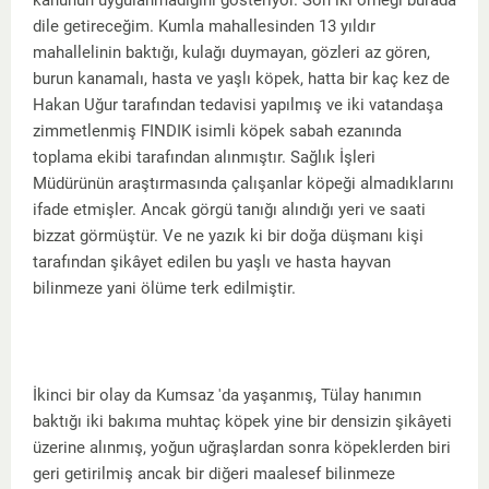
kanunun uygulanmadığını gösteriyor. Son iki örneği burada
dile getireceğim. Kumla mahallesinden 13 yıldır
mahallelinin baktığı, kulağı duymayan, gözleri az gören,
burun kanamalı, hasta ve yaşlı köpek, hatta bir kaç kez de
Hakan Uğur tarafından tedavisi yapılmış ve iki vatandaşa
zimmetlenmiş FINDIK isimli köpek sabah ezanında
toplama ekibi tarafından alınmıştır. Sağlık İşleri
Müdürünün araştırmasında çalışanlar köpeği almadıklarını
ifade etmişler. Ancak görgü tanığı alındığı yeri ve saati
bizzat görmüştür. Ve ne yazık ki bir doğa düşmanı kişi
tarafından şikâyet edilen bu yaşlı ve hasta hayvan
bilinmeze yani ölüme terk edilmiştir.
İkinci bir olay da Kumsaz 'da yaşanmış, Tülay hanımın
baktığı iki bakıma muhtaç köpek yine bir densizin şikâyeti
üzerine alınmış, yoğun uğraşlardan sonra köpeklerden biri
geri getirilmiş ancak bir diğeri maalesef bilinmeze