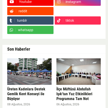
Youtube
instagram
reddit
Google News
tumblr
tiktok
whatsapp
Son Haberler
Üreten Kadınlara Destek
İlçe Müftüsü Abdullah
Gemlik Kent Konseyi ile
Işık'tan Yaz Etkinlikleri
Büyüyor
Programına Tam Not
08 Ağustos, 2026
06 Ağustos, 2026