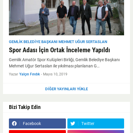
GEMLIK BELEDIYE BAŞKANI MEHMET UĞUR SERTASLAN
Spor Adası İçin Ortak İnceleme Yapıldı
Gemlik Amatör Spor Kulüpleri Birliği, Gemlik Belediye Başkanı
Mehmet Uğur Sertaslan ile yıkılması planlanan G…
Yazar
Yalçın Fındık
-
Mayıs 10, 2019
DIĞER YAYINLARI YÜKLE
Bizi Takip Edin
Facebook
Twitter