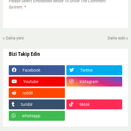
Please Select Embedded Mode To Show The Comment
System.
*
Daha yeni
Daha eski
Bizi Takip Edin
Facebook
Twitter
Youtube
instagram
reddit
Google News
tumblr
tiktok
whatsapp