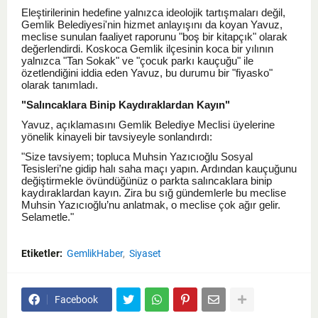
Eleştirilerinin hedefine yalnızca ideolojik tartışmaları değil,
Gemlik Belediyesi'nin hizmet anlayışını da koyan Yavuz,
meclise sunulan faaliyet raporunu "boş bir kitapçık" olarak
değerlendirdi. Koskoca Gemlik ilçesinin koca bir yılının
yalnızca "Tan Sokak" ve "çocuk parkı kauçuğu" ile
özetlendiğini iddia eden Yavuz, bu durumu bir "fiyasko"
olarak tanımladı.
"Salıncaklara Binip Kaydıraklardan Kayın"
Yavuz, açıklamasını Gemlik Belediye Meclisi üyelerine
yönelik kinayeli bir tavsiyeyle sonlandırdı:
"Size tavsiyem; topluca Muhsin Yazıcıoğlu Sosyal
Tesisleri’ne gidip halı saha maçı yapın. Ardından kauçuğunu
değiştirmekle övündüğünüz o parkta salıncaklara binip
kaydıraklardan kayın. Zira bu sığ gündemlerle bu meclise
Muhsin Yazıcıoğlu’nu anlatmak, o meclise çok ağır gelir.
Selametle."
Etiketler:
GemlikHaber
Siyaset
Facebook