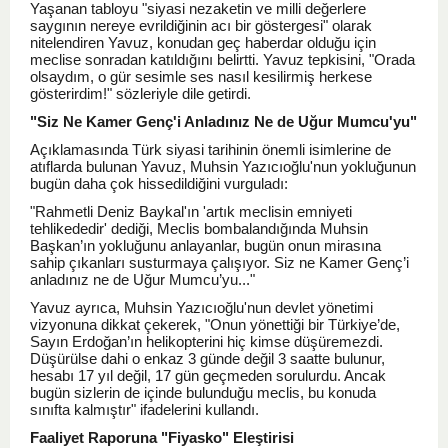
Yaşanan tabloyu "siyasi nezaketin ve milli değerlere
saygının nereye evrildiğinin acı bir göstergesi" olarak
nitelendiren Yavuz, konudan geç haberdar olduğu için
meclise sonradan katıldığını belirtti. Yavuz tepkisini, "Orada
olsaydım, o gür sesimle ses nasıl kesilirmiş herkese
gösterirdim!" sözleriyle dile getirdi.
"Siz Ne Kamer Genç'i Anladınız Ne de Uğur Mumcu'yu"
Açıklamasında Türk siyasi tarihinin önemli isimlerine de
atıflarda bulunan Yavuz, Muhsin Yazıcıoğlu'nun yokluğunun
bugün daha çok hissedildiğini vurguladı:
"Rahmetli Deniz Baykal'ın 'artık meclisin emniyeti
tehlikededir' dediği, Meclis bombalandığında Muhsin
Başkan’ın yokluğunu anlayanlar, bugün onun mirasına
sahip çıkanları susturmaya çalışıyor. Siz ne Kamer Genç’i
anladınız ne de Uğur Mumcu’yu..."
Yavuz ayrıca, Muhsin Yazıcıoğlu'nun devlet yönetimi
vizyonuna dikkat çekerek, "Onun yönettiği bir Türkiye’de,
Sayın Erdoğan’ın helikopterini hiç kimse düşüremezdi.
Düşürülse dahi o enkaz 3 günde değil 3 saatte bulunur,
hesabı 17 yıl değil, 17 gün geçmeden sorulurdu. Ancak
bugün sizlerin de içinde bulunduğu meclis, bu konuda
sınıfta kalmıştır" ifadelerini kullandı.
Faaliyet Raporuna "Fiyasko" Eleştirisi