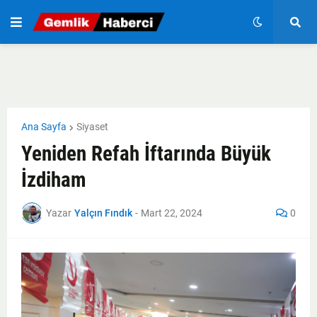
Ana Sayfa
Siyaset
Yeniden Refah İftarında Büyük
İzdiham
Yazar
Yalçın Fındık
-
Mart 22, 2024
0