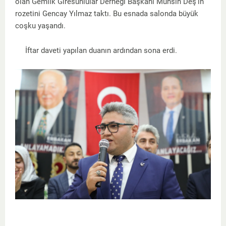
olan Gemlik Giresunlular Derneği Başkanı Muhsin Deş’in
rozetini Gencay Yılmaz taktı. Bu esnada salonda büyük
coşku yaşandı.
İftar daveti yapılan duanın ardından sona erdi.