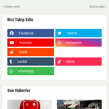
Daha yeni
Daha eski
Bizi Takip Edin
Facebook
Twitter
Youtube
instagram
reddit
Google News
tumblr
tiktok
whatsapp
Son Haberler