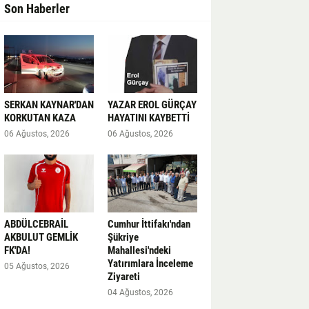
Son Haberler
SERKAN KAYNAR'DAN
YAZAR EROL GÜRÇAY
KORKUTAN KAZA
HAYATINI KAYBETTİ
06 Ağustos, 2026
06 Ağustos, 2026
ABDÜLCEBRAİL
Cumhur İttifakı'ndan
AKBULUT GEMLİK
Şükriye
FK'DA!
Mahallesi'ndeki
Yatırımlara İnceleme
05 Ağustos, 2026
Ziyareti
04 Ağustos, 2026