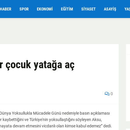
HABER
SPOR
EKONOMI
EĞITIM
SIYASET
ASAYIŞ
YA
ir çocuk yatağa aç
0
 Dünya Yoksullukla Mücadele Günü nedeniyle basın açıklaması
er kaybettiğini ve Türkiye'nin yoksullaştığını söyleyen Aksu,
li hayata devam etmesini vicdanlı olan kimse kabul edemez” dedi.