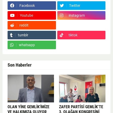
Facebook
Twitter
Youtube
instagram
reddit
Google News
tumblr
tiktok
whatsapp
Son Haberler
OLAN YİNE GEMLİK'İMİZE
ZAFER PARTİSİ GEMLİK’TE
VE HALKIMIZA OLUYOR
3. OLAĞAN KONGRESİNİ