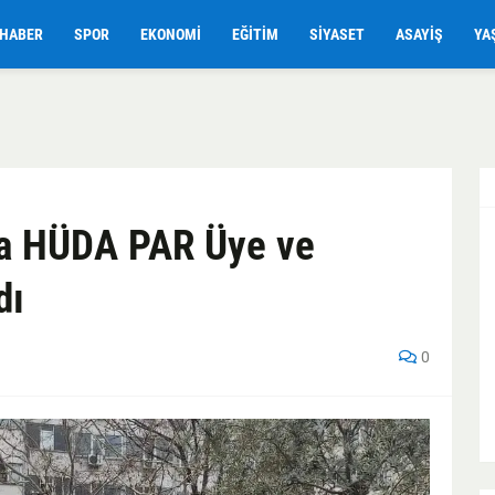
HABER
SPOR
EKONOMI
EĞITIM
SIYASET
ASAYIŞ
YA
a HÜDA PAR Üye ve
dı
0