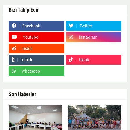
Bizi Takip Edin
Facebook
Twitter
Youtube
instagram
reddit
Google News
tumblr
tiktok
whatsapp
Son Haberler