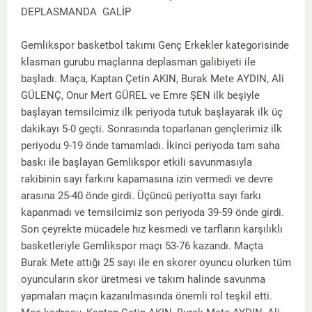
DEPLASMANDA GALİP
Gemlikspor basketbol takımı Genç Erkekler kategorisinde
klasman gurubu maçlarına deplasman galibiyeti ile
başladı. Maça, Kaptan Çetin AKIN, Burak Mete AYDIN, Ali
GÜLENÇ, Onur Mert GÜREL ve Emre ŞEN ilk beşiyle
başlayan temsilcimiz ilk periyoda tutuk başlayarak ilk üç
dakikayı 5-0 geçti. Sonrasında toparlanan gençlerimiz ilk
periyodu 9-19 önde tamamladı. İkinci periyoda tam saha
baskı ile başlayan Gemlikspor etkili savunmasıyla
rakibinin sayı farkını kapamasına izin vermedi ve devre
arasına 25-40 önde girdi. Üçüncü periyotta sayı farkı
kapanmadı ve temsilcimiz son periyoda 39-59 önde girdi.
Son çeyrekte mücadele hız kesmedi ve tarfların karşılıklı
basketleriyle Gemlikspor maçı 53-76 kazandı. Maçta
Burak Mete attığı 25 sayı ile en skorer oyuncu olurken tüm
oyuncuların skor üretmesi ve takım halinde savunma
yapmaları maçın kazanılmasında önemli rol teşkil etti.