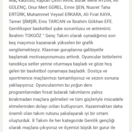
Maç kadrosu, Kaptan Çetin AKIN, Burak Mete AYDIN, Ali
GÜLENÇ, Onur Mert GÜREL, Emre ŞEN, Nusret Taha
ERTÜRK, Muhammet Veysel ERKARA, Ali Fırat KAYA,
Tamer ŞİMŞİR, Enis TARCAN ve İbrahim Gökhan EFE.
Gemlikspor basketbol şube sorumlusu ve antrenörü
İbrahim TOKGÖZ " Genç Takım olarak oynadığımız son
beş maçımızı kazanarak yükselen bir grafik
sergilemekteyiz. Klasman guruplarına galibiyetle
başlamak motivasyonumuzu arttırdı. Oyuncular birbirlerini
tanıdıkça setler yerine oturmaya başladı ve göze hoş
gelen bir basketbol oynamaya başladık. Dostça ve
sportmence maçlarımızı tamamlıyoruz ve sezon sonuna
yaklaşıyoruz. Oyuncularımın bu yoğun ders
programlarından fırsat bularak takımlarını yalnız
bırakmadan maçlara gelmeleri ve tüm güçleriyle mücadele
etmelerinden dolayı onları kutluyorum. Kazanmaktan daha
önemli olan takım ruhunu yakalayarak iyi bir ortam
oluşturduk. 8 Takım ile her kategoride Gemlik gençliği
olarak maçlara çıkıyoruz ve ilçemizi büyük bir gurur ile