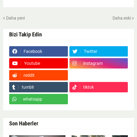
Daha yeni
Daha eski
Bizi Takip Edin
Facebook
Twitter
Youtube
instagram
reddit
Google News
tumblr
tiktok
whatsapp
Son Haberler