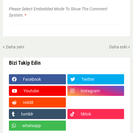
Please Select Embedded Mode To Show The Comment
System.
*
Daha yeni
Daha eski
Bizi Takip Edin
Facebook
Twitter
Youtube
instagram
reddit
Google News
tumblr
tiktok
whatsapp