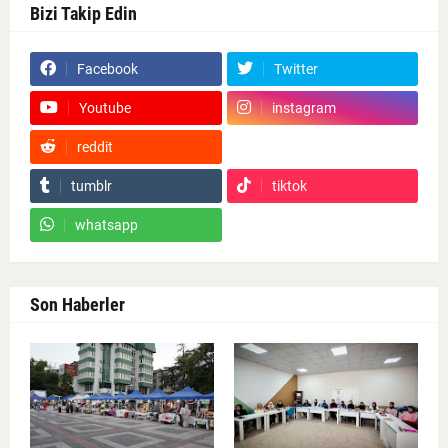
Bizi Takip Edin
Facebook
Twitter
Youtube
instagram
reddit
Google News
tumblr
tiktok
whatsapp
Son Haberler