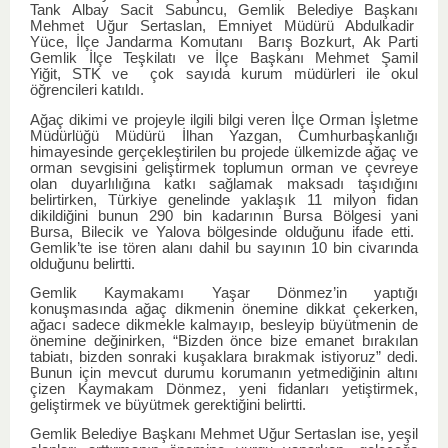
Tank Albay Sacit Sabuncu, Gemlik Belediye Başkanı
Mehmet Uğur Sertaslan, Emniyet Müdürü Abdulkadir
Yüce, İlçe Jandarma Komutanı Barış Bozkurt,
Ak Parti
Gemlik İlçe Teşkilatı ve İlçe Başkanı Mehmet Şamil
Yiğit,
STK ve
çok sayıda kurum müdürleri ile okul
öğrencileri katıldı.
Ağaç dikimi ve projeyle ilgili bilgi veren İlçe Orman İşletme
Müdürlüğü Müdürü İlhan Yazgan, Cumhurbaşkanlığı
himayesinde gerçekleştirilen bu projede ülkemizde ağaç ve
orman sevgisini geliştirmek toplumun orman ve çevreye
olan duyarlılığına katkı sağlamak maksadı taşıdığını
belirtirken, Türkiye genelinde yaklaşık 11 milyon fidan
dikildiğini bunun 290 bin kadarının Bursa Bölgesi yani
Bursa, Bilecik ve Yalova bölgesinde olduğunu ifade etti.
Gemlik’te ise tören alanı dahil bu sayının 10 bin civarında
olduğunu belirtti.
Gemlik Kaymakamı Yaşar Dönmez’in yaptığı
konuşmasında ağaç dikmenin önemine dikkat çekerken,
ağacı sadece dikmekle kalmayıp, besleyip büyütmenin de
önemine değinirken, “Bizden önce bize emanet bırakılan
tabiatı, bizden sonraki kuşaklara bırakmak istiyoruz” dedi.
Bunun için mevcut durumu korumanın yetmediğinin altını
çizen Kaymakam Dönmez, yeni fidanları yetiştirmek,
geliştirmek ve büyütmek gerektiğini belirtti.
Gemlik Belediye Başkanı Mehmet Uğur Sertaslan ise, yeşil