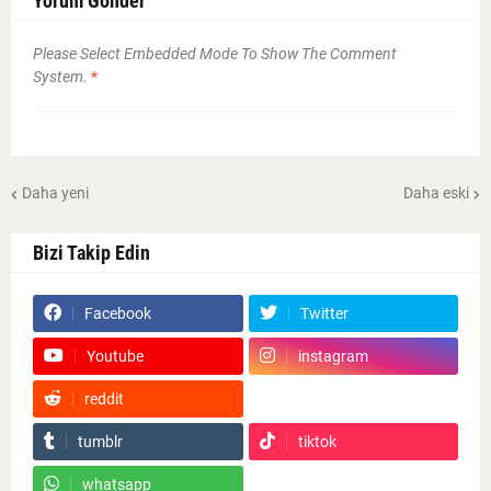
Yorum Gönder
Please Select Embedded Mode To Show The Comment
System.
*
Daha yeni
Daha eski
Bizi Takip Edin
Facebook
Twitter
Youtube
instagram
reddit
Google News
tumblr
tiktok
whatsapp