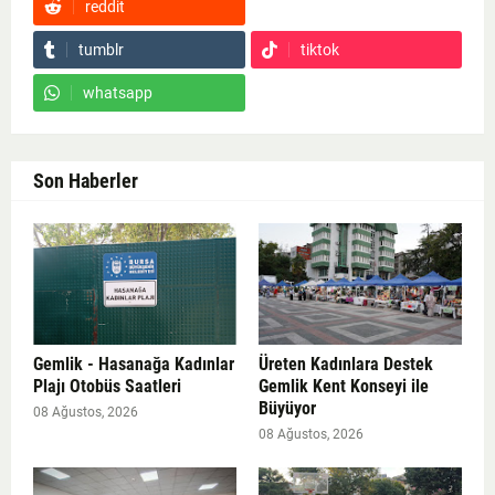
reddit
Google News
tumblr
tiktok
whatsapp
Son Haberler
Gemlik - Hasanağa Kadınlar
Üreten Kadınlara Destek
Plajı Otobüs Saatleri
Gemlik Kent Konseyi ile
Büyüyor
08 Ağustos, 2026
08 Ağustos, 2026