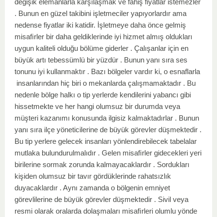
değişik elemanlarla karşılaşmak ve fahiş fiyatlar istemezler
. Bunun en güzel takibini işletmeciler yapıyorlardır ama
nedense fiyatlar iki katidir. İşletmeye daha önce gelmiş
misaﬁrler bir daha geldiklerinde iyi hizmet almış oldukları
uygun kaliteli olduğu bölüme giderler . Çalışanlar için en
büyük artı tebessümlü bir yüzdür . Bunun yanı sıra ses
tonunu iyi kullanmaktır . Bazı bölgeler vardır ki, o esnaflarla
insanlarından hiç biri o mekanlarda çalışmamaktadır . Bu
nedenle bölge halkı o tip yerlerde kendilerini yabancı gibi
hissetmekte ve her hangi olumsuz bir durumda veya
müşteri kazanımı konusunda ilgisiz kalmaktadırlar . Bunun
yanı sıra ilçe yöneticilerine de büyük görevler düşmektedir .
Bu tip yerlere gelecek insanları yönlendirebilecek tabelalar
mutlaka bulundurulmalıdır . Gelen misaﬁrler gidecekleri yeri
birilerine sormak zorunda kalmayacaklardır . Sordukları
kişiden olumsuz bir tavır gördüklerinde rahatsızlık
duyacaklardır . Aynı zamanda o bölgenin emniyet
görevlilerine de büyük görevler düşmektedir . Sivil veya
resmi olarak oralarda dolaşmaları misaﬁrleri olumlu yönde