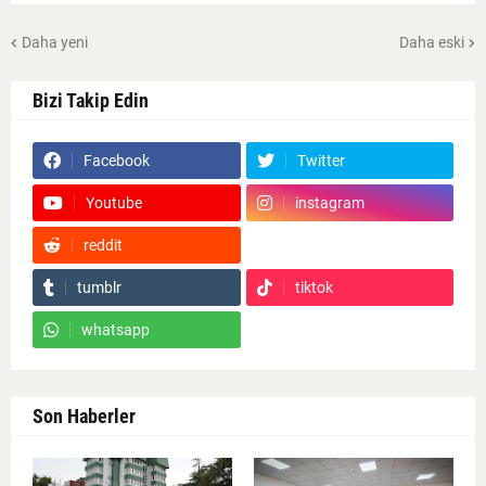
Daha yeni
Daha eski
Bizi Takip Edin
Facebook
Twitter
Youtube
instagram
reddit
Google News
tumblr
tiktok
whatsapp
Son Haberler