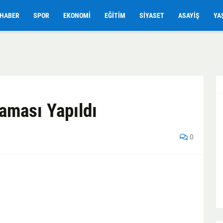
HABER
SPOR
EKONOMI
EĞITIM
SIYASET
ASAYIŞ
YA
aması Yapıldı
0