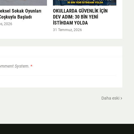
neksel Sokak Oyunları
OKULLARDA GÜVENLİK İÇİN
Coşkuyla Başladı
DEV ADIM: 30 BİN YENİ
İSTİHDAM YOLDA
s, 2026
31 Temmuz, 2026
Comment System.
*
Daha eski