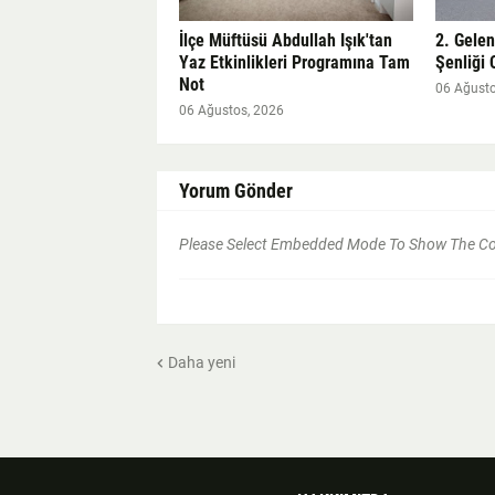
İlçe Müftüsü Abdullah Işık'tan
2. Gele
Yaz Etkinlikleri Programına Tam
Şenliği 
Not
06 Ağusto
06 Ağustos, 2026
Yorum Gönder
Please Select Embedded Mode To Show The 
Daha yeni