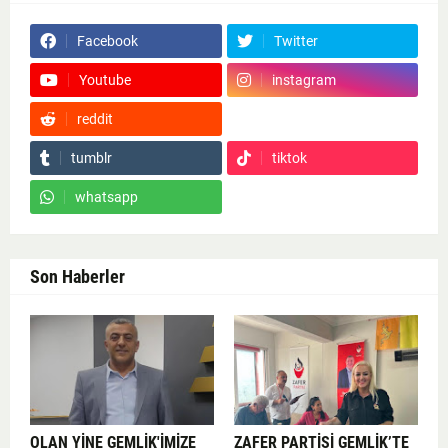
Facebook
Twitter
Youtube
instagram
reddit
Google News
tumblr
tiktok
whatsapp
Son Haberler
OLAN YİNE GEMLİK'İMİZE
ZAFER PARTİSİ GEMLİK’TE