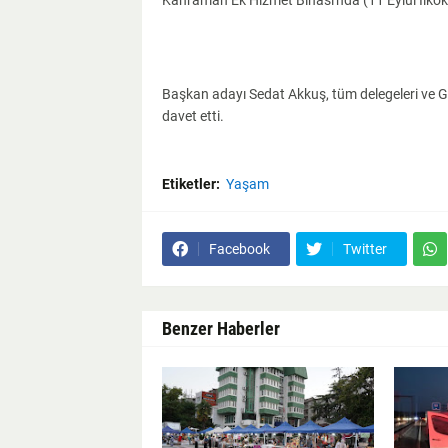
Kahraman Ek Hizmet Binası'nda (11 Eylül İlkoku
Başkan adayı Sedat Akkuş, tüm delegeleri ve G
davet etti.
Etiketler:
Yaşam
Facebook
Twitter
Benzer Haberler