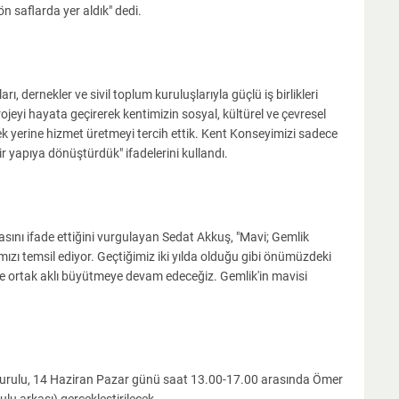
n saflarda yer aldık" dedi.
rı, dernekler ve sivil toplum kuruluşlarıyla güçlü iş birlikleri
ojeyi hayata geçirerek kentimizin sosyal, kültürel ve çevresel
k yerine hizmet üretmeyi tercih ettik. Kent Konseyimizi sadece
 yapıya dönüştürdük" ifadelerini kullandı.
lasını ifade ettiğini vurgulayan Sedat Akkuş, "Mavi; Gemlik
ımızı temsil ediyor. Geçtiğimiz iki yılda olduğu gibi önümüzdeki
e ortak aklı büyütmeye devam edeceğiz. Gemlik'in mavisi
Kurulu, 14 Haziran Pazar günü saat 13.00-17.00 arasında Ömer