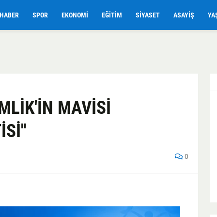
HABER
SPOR
EKONOMI
EĞITIM
SIYASET
ASAYIŞ
YA
MLİK'İN MAVİSİ
İSİ"
0