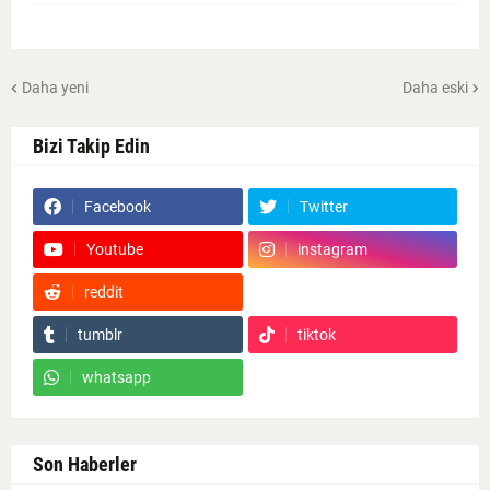
Daha yeni
Daha eski
Bizi Takip Edin
Facebook
Twitter
Youtube
instagram
reddit
Google News
tumblr
tiktok
whatsapp
Son Haberler