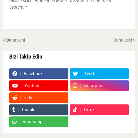
Please Select Embedded Mode To Show The Comment
System.
*
Daha yeni
Daha eski
Bizi Takip Edin
Facebook
Twitter
Youtube
instagram
reddit
Google News
tumblr
tiktok
whatsapp