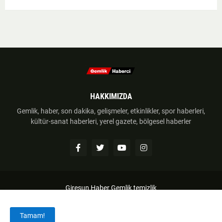
HAKKIMIZDA
Gemlik, haber, son dakika, gelişmeler, etkinlikler, spor haberleri,
kültür-sanat haberleri, yerel gazete, bölgesel haberler
Giresun Haber
Gemlik temizlik
Anasayfa
Hakkımzıda
İletişim
Telif Hakkı
Tamam!
Haber Gönder
Künye