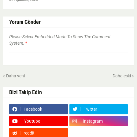
Yorum Gönder
Please Select Embedded Mode To Show The Comment
System.
*
Daha yeni
Daha eski
Bizi Takip Edin
Facebook
Twitter
Youtube
instagram
reddit
Google News