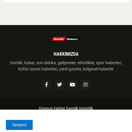
HAKKIMIZDA
Gemlik, haber, son dakika, gelişmeler, etkinlikler, spor haberleri,
kültür-sanat haberleri, yerel gazete, bölgesel haberler
Giresun Haber
Gemlik temizlik
Anasayfa
Hakkımzıda
İletişim
Telif Hakkı
Tamam!
Haber Gönder
Künye