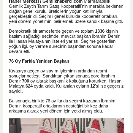
Haber Merkezi / Gemlikhaberci.com
Marmarabirlik
Gemlik Zeytin Tarım Satış Kooperatifi'nin merakla beklenen
olağan genel kurulu, üreticilerin yoğun katılımıyla
gerçekleştirildi. Seçimli genel kurulda kooperatif ortakları,
yeni dönem yönetimini belirlemek üzere sandık başına gitti.
Demokratik bir atmosferde geçen ve toplam
1336
kişinin
katılım sağladığı seçimde, mevcut başkan İbrahim Demir
ile Hasan Malatya'nın listeleri yarıştı. Seçime gösterilen
yoğun ilgi, oy verme sürecinin başından sonuna kadar
devam etti.
76 Oy Farkla Yeniden Başkan
Kıyasıya geçen oy sayım işleminin ardından resmi
sonuçlar netleşti. Sandıktan çıkan sonuca göre İbrahim
Demir
700
oy alarak başkanlık koltuğunu korurken, Hasan
Malatya
624
oyda kaldı. Kullanılan oyların
12
'si ise geçersiz
sayıldı.
Bu sonuçla birlikte 76 oy farkla seçimi kazanan İbrahim
Demir, kooperatif ortaklarının desteğini bir kez daha
arkasına alarak yeni dönem için yetki almış oldu.