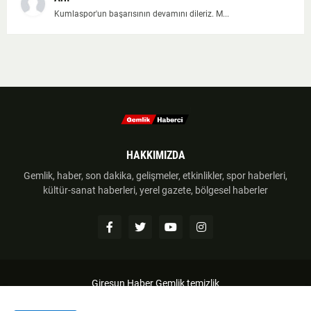
Kumlaspor'un başarısının devamını dileriz. M...
HAKKIMIZDA
Gemlik, haber, son dakika, gelişmeler, etkinlikler, spor haberleri,
kültür-sanat haberleri, yerel gazete, bölgesel haberler
Giresun Haber
Gemlik temizlik
Anasayfa
Hakkımzıda
İletişim
Telif Hakkı