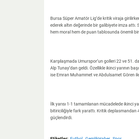
Bursa Süper Amatör Lig’de kritik viraja girili
ederek altın değerinde bir galibiyete imza attı. 
hem moral hem de puan tablosunda önemli bir 
Karşılaşmada Umurspor’un golleri 22 ve 51. d
Alp Tunay’dan geldi. Özellikle ikinci yarının baş
ise Emran Muhammet ve Abdulsamet Gören ile 
İlk yarısı 1-1 tamamlanan mücadelede ikinci ya
bitiriciliğiyle fark yarattı. Kritik deplasmandan
güçlendirdi.
Etiketler:
Futbol
GemlikHaber
Spor