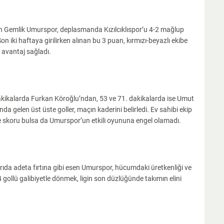
rken Gemlik Umurspor, deplasmanda Kızılcıklıspor’u 4-2 mağlup
Son iki haftaya girilirken alınan bu 3 puan, kırmızı-beyazlı ekibe
avantaj sağladı.
akikalarda Furkan Köroğlu’ndan, 53 ve 71. dakikalarda ise Umut
ında gelen üst üste goller, maçın kaderini belirledi. Ev sahibi ekip
skoru bulsa da Umurspor’un etkili oyununa engel olamadı.
rıda adeta fırtına gibi esen Umurspor, hücumdaki üretkenliği ve
 4 gollü galibiyetle dönmek, ligin son düzlüğünde takımın elini