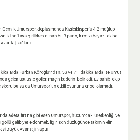
rken Gemlik Umurspor, deplasmanda Kızılcıklıspor’u 4-2 mağlup
Son iki haftaya girilirken alınan bu 3 puan, kırmızı-beyazlı ekibe
avantaj sağladı.
akikalarda Furkan Köroğlu’ndan, 53 ve 71. dakikalarda ise Umut
ında gelen üst üste goller, maçın kaderini belirledi. Ev sahibi ekip
skoru bulsa da Umurspor’un etkili oyununa engel olamadı.
rıda adeta fırtına gibi esen Umurspor, hücumdaki üretkenliği ve
 4 gollü galibiyetle dönmek, ligin son düzlüğünde takımın elini
esi Büyük Avantajı Kaptı!