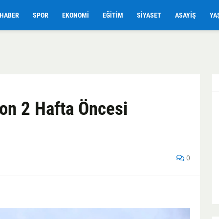
HABER
SPOR
EKONOMI
EĞITIM
SIYASET
ASAYIŞ
YA
on 2 Hafta Öncesi
0