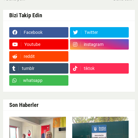
Bizi Takip Edin
Facebook
Twitter
Youtube
instagram
reddit
Google News
tumblr
tiktok
whatsapp
Son Haberler