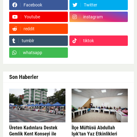
Facebook
Twitter
Youtube
instagram
reddit
Google News
tumblr
tiktok
whatsapp
Son Haberler
Üreten Kadınlara Destek
İlçe Müftüsü Abdullah
Gemlik Kent Konseyi ile
Işık'tan Yaz Etkinlikleri