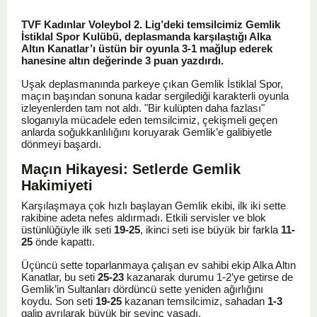
TVF Kadınlar Voleybol 2. Lig’deki temsilcimiz Gemlik
İstiklal Spor Kulübü, deplasmanda karşılaştığı Alka
Altın Kanatlar’ı üstün bir oyunla 3-1 mağlup ederek
hanesine altın değerinde 3 puan yazdırdı.
Uşak deplasmanında parkeye çıkan Gemlik İstiklal Spor,
maçın başından sonuna kadar sergilediği karakterli oyunla
izleyenlerden tam not aldı. "Bir kulüpten daha fazlası"
sloganıyla mücadele eden temsilcimiz, çekişmeli geçen
anlarda soğukkanlılığını koruyarak Gemlik’e galibiyetle
dönmeyi başardı.
Maçın Hikayesi: Setlerde Gemlik
Hakimiyeti
Karşılaşmaya çok hızlı başlayan Gemlik ekibi, ilk iki sette
rakibine adeta nefes aldırmadı. Etkili servisler ve blok
üstünlüğüyle ilk seti
19-25
, ikinci seti ise büyük bir farkla
11-
25
önde kapattı.
Üçüncü sette toparlanmaya çalışan ev sahibi ekip Alka Altın
Kanatlar, bu seti
25-23
kazanarak durumu 1-2’ye getirse de
Gemlik’in Sultanları dördüncü sette yeniden ağırlığını
koydu. Son seti
19-25
kazanan temsilcimiz, sahadan
1-3
galip ayrılarak büyük bir sevinç yaşadı.