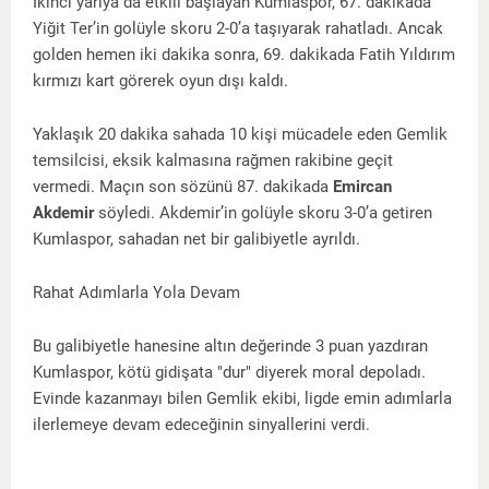
İkinci yarıya da etkili başlayan Kumlaspor, 67. dakikada
Yiğit Ter’in golüyle skoru 2-0’a taşıyarak rahatladı. Ancak
golden hemen iki dakika sonra, 69. dakikada Fatih Yıldırım
kırmızı kart görerek oyun dışı kaldı.
Yaklaşık 20 dakika sahada 10 kişi mücadele eden Gemlik
temsilcisi, eksik kalmasına rağmen rakibine geçit
vermedi. Maçın son sözünü 87. dakikada
Emircan
Akdemir
söyledi. Akdemir’in golüyle skoru 3-0’a getiren
Kumlaspor, sahadan net bir galibiyetle ayrıldı.
Rahat Adımlarla Yola Devam
Bu galibiyetle hanesine altın değerinde 3 puan yazdıran
Kumlaspor, kötü gidişata "dur" diyerek moral depoladı.
Evinde kazanmayı bilen Gemlik ekibi, ligde emin adımlarla
ilerlemeye devam edeceğinin sinyallerini verdi.