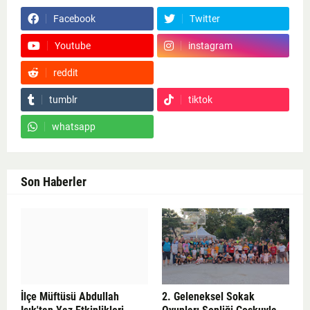
Facebook
Twitter
Youtube
instagram
reddit
Google News
tumblr
tiktok
whatsapp
Son Haberler
İlçe Müftüsü Abdullah
2. Geleneksel Sokak