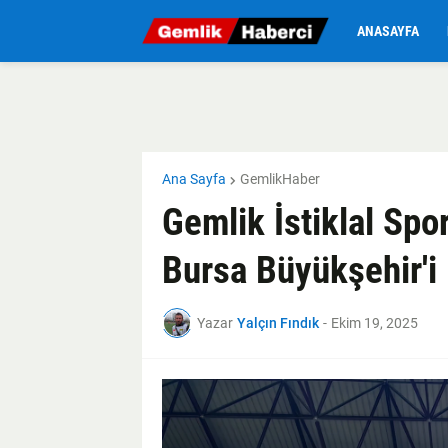
ANASAYFA
Ana Sayfa
GemlikHaber
Gemlik İstiklal Spo
Bursa Büyükşehir'i 
Yazar
Yalçın Fındık
-
Ekim 19, 2025