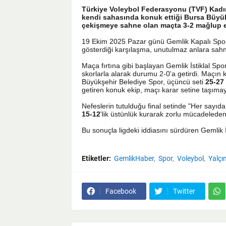
Türkiye Voleybol Federasyonu (TVF) Kadınl
kendi sahasında konuk ettiği Bursa Büyük
çekişmeye sahne olan maçta 3-2 mağlup et
19 Ekim 2025 Pazar günü Gemlik Kapalı Spor 
gösterdiği karşılaşma, unutulmaz anlara sahn
Maça fırtına gibi başlayan Gemlik İstiklal Spor,
skorlarla alarak durumu 2-0'a getirdi. Maçın
Büyükşehir Belediye Spor, üçüncü seti
25-27
getiren konuk ekip, maçı karar setine taşımay
Nefeslerin tutulduğu final setinde "Her sayıda
15-12
'lik üstünlük kurarak zorlu mücadelede
Bu sonuçla ligdeki iddiasını sürdüren Gemlik İs
Etiketler:
GemlikHaber
Spor
Voleybol
Yalçı
Facebook
Twitter