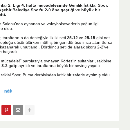
ar 2. Ligi 4. hafta mücadelesinde Gemlik İstiklal Spor,
şehir Belediye Spor'u 2-0 öne geçtiği ve büyük bir
ti.
Salonu'nda oynanan ve voleybolseverlerin yoğun ilgi
e oldu.
 taraftarının da desteğiyle ilk iki seti
25-12
ve
25-15
gibi net
 koptuğu düşünülürken müthiş bir geri dönüşe imza atan Bursa
kazanarak umutlandı. Dördüncü seti de alarak skoru 2-2'ye
ı başardı.
 mücadele!" parolasıyla oynayan Körfez'in sultanları, rakibine
n
3-2
galip ayrıldı ve taraftarına büyük bir sevinç yaşattı.
tiklal Spor, Bursa derbisinden kritik bir zaferle ayrılmış oldu.
n Fındık