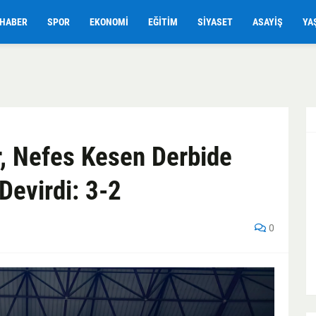
HABER
SPOR
EKONOMI
EĞITIM
SIYASET
ASAYIŞ
YA
r, Nefes Kesen Derbide
Devirdi: 3-2
0