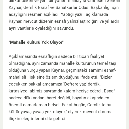
dikkat çeken ve yeni bir yönetim anlayışı vaat eden Serkan
Kaynar, Gemlik Esnaf ve Sanatkârlar Odası Başkanlığı için
adaylığını resmen açıkladı. Yaptığı yazılı açıklamada
Kaynar, mevcut düzenin esnafı yalnızlaştırdığını ve yıllardır
aynı vaatlerle oyaladığını savundu.
"Mahalle Kültürü Yok Oluyor"
Açıklamasında esnaflığın sadece bir ticari faaliyet
olmadığına, aynı zamanda mahalle kültürünün temel taşı
olduğuna vurgu yapan Kaynar, geçmişteki samimi esnaf-
mahalleli ilişkisine özlem duyduğunu ifade etti. "Bizler
çocukken bakkal amcamıza 'Deftere yaz' derdik,
kırtasiyeci abimiz bayramda kalem hediye ederdi. Esnaf
sadece dükkandan ibaret değildi, hayatın akışında en
önemli damarlardan biriydi. Fakat bugün, Gemlik'te bu
kültür yavaş yavaş yok oluyor," diyerek mevcut duruma
ilişkin eleştirilerini dile getirdi.