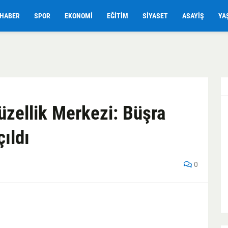
HABER
SPOR
EKONOMI
EĞITIM
SIYASET
ASAYIŞ
YA
üzellik Merkezi: Büşra
ıldı
0