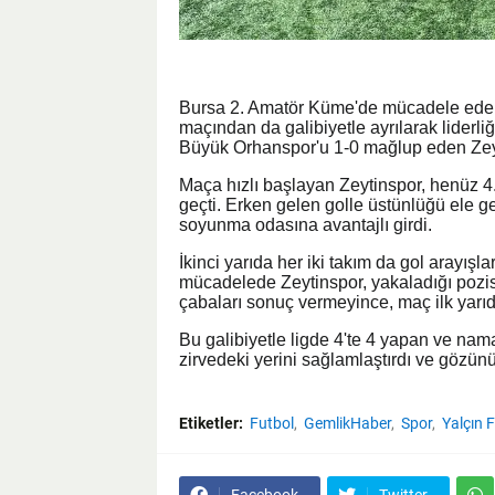
Bursa 2. Amatör Küme'de mücadele eden 
maçından da galibiyetle ayrılarak liderli
Büyük Orhanspor'u 1-0 mağlup eden Zeyti
Maça hızlı başlayan Zeytinspor, henüz 4
geçti. Erken gelen golle üstünlüğü ele g
soyunma odasına avantajlı girdi.
İkinci yarıda her iki takım da gol arayışla
mücadelede Zeytinspor, yakaladığı pozi
çabaları sonuç vermeyince, maç ilk yarıda
Bu galibiyetle ligde 4'te 4 yapan ve nama
zirvedeki yerini sağlamlaştırdı ve gözünü
Etiketler:
Futbol
GemlikHaber
Spor
Yalçın F