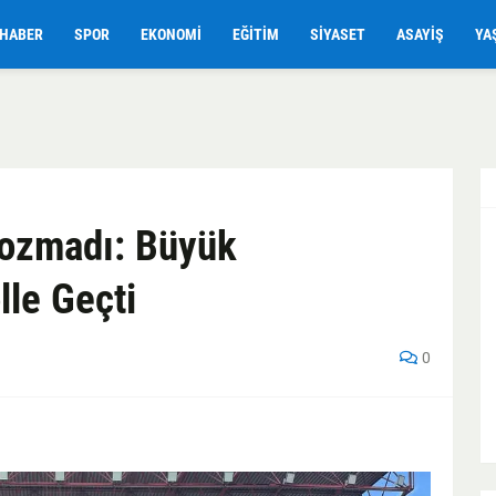
HABER
SPOR
EKONOMI
EĞITIM
SIYASET
ASAYIŞ
YA
Bozmadı: Büyük
lle Geçti
0