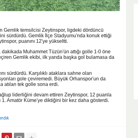
Gemlik temsilcisi Zeytinspor, ligdeki dördüncü
ğini sürdürdü. Gemlik İlçe Stadyumu'nda konuk ettiği
nspor, puanını 12'ye yükseltti.
. dakikada Muhammet Tüzün'ün attığı golle 1-0 öne
eçiren Gemlik ekibi, ilk yarıda başka gol bulamasa da
rını sürdürdü. Karşılıklı ataklara sahne olan
syonları gole çeviremedi. Büyük Orhanspor'un da
 atılan tek golle sona erdi.
ğlup liderliğini devam ettiren Zeytinspor, 12 puanla
 1. Amatör Küme'ye diktiğini bir kez daha gösterdi.
ındık