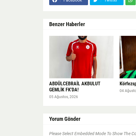
Facebook
Twitter
Benzer Haberler
ABDÜLCEBRAİL AKBULUT
Körfezsp
GEMLİK FK'DA!
04 Ağusto
05 Ağustos, 2026
Yorum Gönder
Please Select Embedded Mode To Show The 