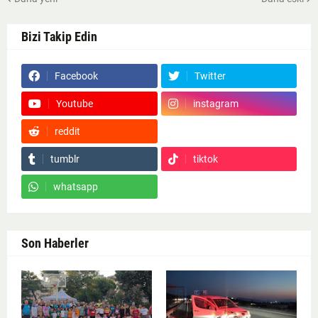
Bizi Takip Edin
Facebook
Twitter
Youtube
instagram
reddit
Google News
tumblr
tiktok
whatsapp
Son Haberler