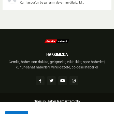
Kumlaspor'un başarısının devamını dileriz. M...
HAKKIMIZDA
Gemlik, haber, son dakika, gelişmeler, etkinlikler, spor haberleri,
kültür-sanat haberleri, yerel gazete, bölgesel haberler
Giresun Haber
Gemlik temizlik
Anasayfa
Hakkımzıda
İletişim
Telif Hakkı