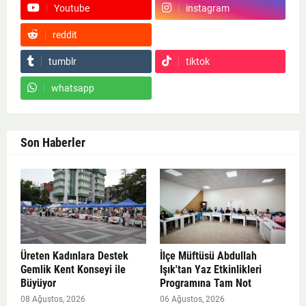
Youtube
instagram
reddit
Google News
tumblr
tiktok
whatsapp
Son Haberler
Üreten Kadınlara Destek
İlçe Müftüsü Abdullah
Gemlik Kent Konseyi ile
Işık'tan Yaz Etkinlikleri
Büyüyor
Programına Tam Not
08 Ağustos, 2026
06 Ağustos, 2026