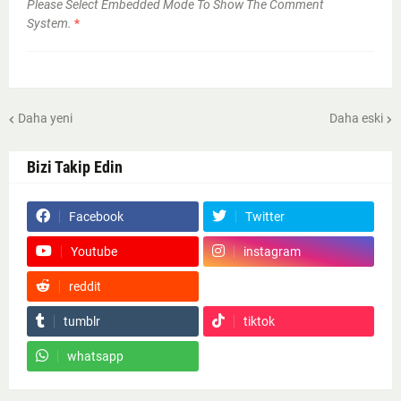
Please Select Embedded Mode To Show The Comment
System.
*
Daha yeni
Daha eski
Bizi Takip Edin
Facebook
Twitter
Youtube
instagram
reddit
Google News
tumblr
tiktok
whatsapp