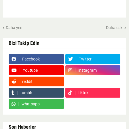
Daha yeni
Daha eski
Bizi Takip Edin
Facebook
Twitter
Youtube
instagram
reddit
Google News
tumblr
tiktok
whatsapp
Son Haberler