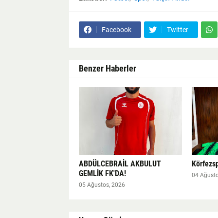
Facebook
Twitter
Benzer Haberler
ABDÜLCEBRAİL AKBULUT
Körfezsp
GEMLİK FK'DA!
04 Ağusto
05 Ağustos, 2026