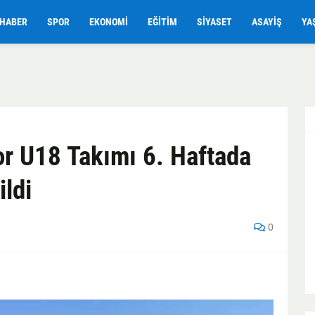
HABER
SPOR
EKONOMI
EĞITIM
SIYASET
ASAYIŞ
YA
r U18 Takımı 6. Haftada
ldi
0