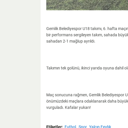
Gemlik Belediyespor U18 takımı, 6. hafta maç
bir performans sergileyen takım, sahada büyük b
sahadan 2-1 mağlup ayrıldı.
Takımın tek golünü, ikinci yarıda oyuna dahil ol
Maç sonucuna rağmen, Gemlik Belediyespor U18
önümüzdeki maçlara odaklanarak daha büyük ba
vurguladı. Kafalar yukarı!
Etiketler:
Futbol
Spor
Yalçın Fındık