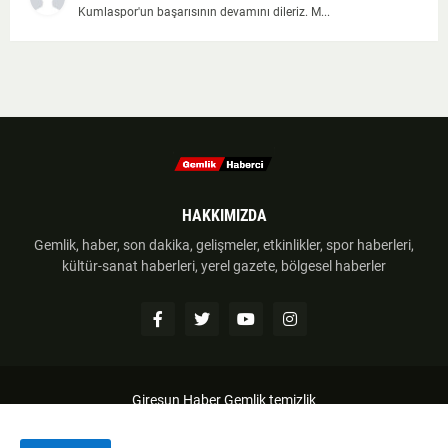
Kumlaspor'un başarısının devamını dileriz. M...
HAKKIMIZDA
Gemlik, haber, son dakika, gelişmeler, etkinlikler, spor haberleri,
kültür-sanat haberleri, yerel gazete, bölgesel haberler
Giresun Haber
Gemlik temizlik
Anasayfa
Hakkımzıda
İletişim
Telif Hakkı