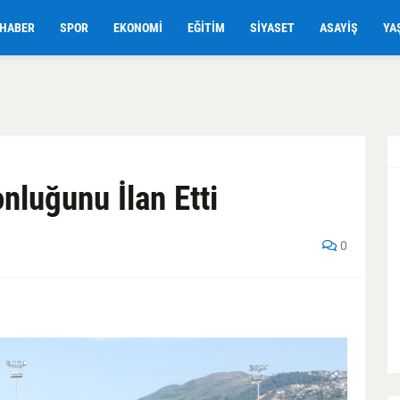
HABER
SPOR
EKONOMI
EĞITIM
SIYASET
ASAYIŞ
YA
luğunu İlan Etti
0