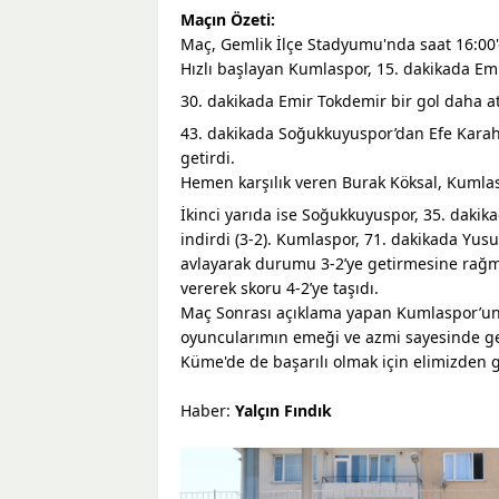
Maçın Özeti:
Maç, Gemlik İlçe Stadyumu'nda saat 16:00'
Hızlı başlayan Kumlaspor, 15. dakikada Emi
30. dakikada Emir Tokdemir bir gol daha at
43. dakikada Soğukkuyuspor’dan Efe Karahal
getirdi.
Hemen karşılık veren Burak Köksal, Kumlasp
İkinci yarıda ise Soğukkuyuspor, 35. dakikad
indirdi (3-2). Kumlaspor, 71. dakikada Yusu
avlayarak durumu 3-2’ye getirmesine rağm
vererek skoru 4-2’ye taşıdı.
Maç Sonrası açıklama yapan Kumlaspor’un
oyuncularımın emeği ve azmi sayesinde ger
Küme'de de başarılı olmak için elimizden 
Haber:
Yalçın Fındık