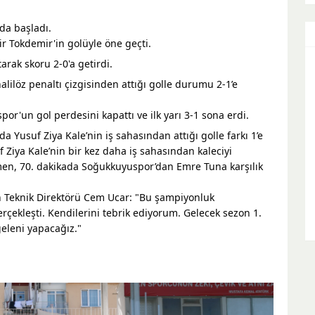
da başladı.
r Tokdemir'in golüyle öne geçti.
arak skoru 2-0'a getirdi.
ilöz penaltı çizgisinden attığı golle durumu 2-1’e
or'un gol perdesini kapattı ve ilk yarı 3-1 sona erdi.
a Yusuf Ziya Kale’nin iş sahasından attığı golle farkı 1’e
f Ziya Kale’nin bir kez daha iş sahasından kaleciyi
en, 70. dakikada Soğukkuyuspor’dan Emre Tuna karşılık
 Teknik Direktörü Cem Ucar: "Bu şampiyonluk
çekleşti. Kendilerini tebrik ediyorum. Gelecek sezon 1.
geleni yapacağız."