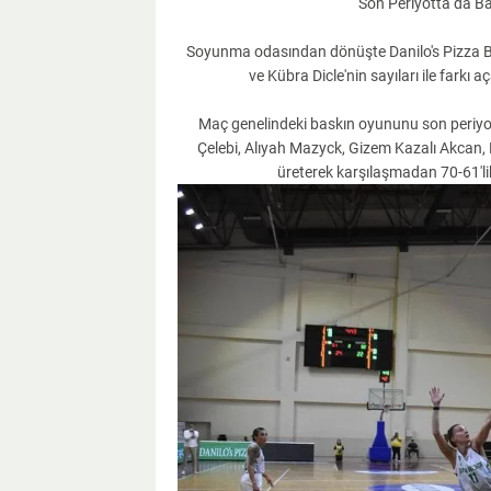
Son Periyotta da Ba
Soyunma odasından dönüşte Danilo's Pizza Bu
ve Kübra Dicle'nin sayıları ile farkı 
Maç genelindeki baskın oyununu son periyot
Çelebi, Alıyah Mazyck, Gizem Kazalı Akcan,
üreterek karşılaşmadan 70-61'lik s