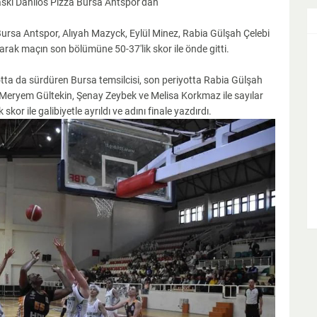
skı Danilo's Pizza Bursa Antspor'dan
rsa Antspor, Alıyah Mazyck, Eylül Minez, Rabia Gülşah Çelebi
açarak maçın son bölümüne 50-37'lik skor ile önde gitti.
ta da sürdüren Bursa temsilcisi, son periyotta Rabia Gülşah
 Meryem Gültekin, Şenay Zeybek ve Melisa Korkmaz ile sayılar
kor ile galibiyetle ayrıldı ve adını finale yazdırdı.