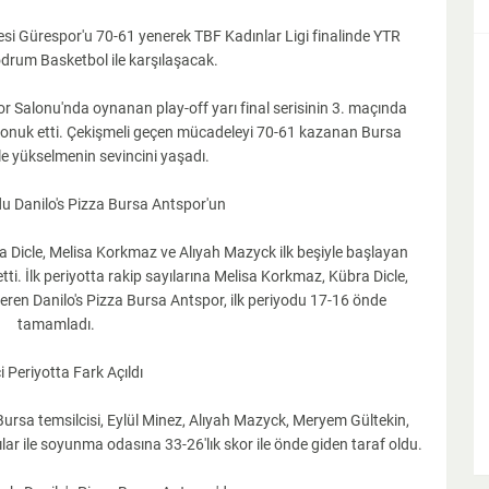
si Gürespor'u 70-61 yenerek TBF Kadınlar Ligi finalinde YTR
rum Basketbol ile karşılaşacak.
or Salonu'nda oynanan play-off yarı final serisinin 3. maçında
konuk etti. Çekişmeli geçen mücadeleyi 70-61 kazanan Bursa
ale yükselmenin sevincini yaşadı.
du Danilo's Pizza Bursa Antspor'un
Dicle, Melisa Korkmaz ve Alıyah Mazyck ilk beşiyle başlayan
etti. İlk periyotta rakip sayılarına Melisa Korkmaz, Kübra Dicle,
 veren Danilo's Pizza Bursa Antspor, ilk periyodu 17-16 önde
tamamladı.
ci Periyotta Fark Açıldı
 Bursa temsilcisi, Eylül Minez, Alıyah Mazyck, Meryem Gültekin,
lar ile soyunma odasına 33-26'lık skor ile önde giden taraf oldu.