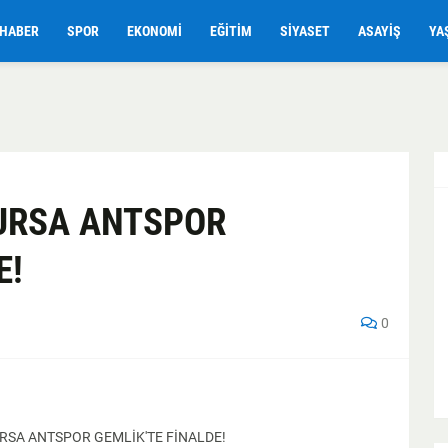
HABER
SPOR
EKONOMI
EĞITIM
SIYASET
ASAYIŞ
YA
BURSA ANTSPOR
E!
0
URSA ANTSPOR GEMLİK'TE FİNALDE!