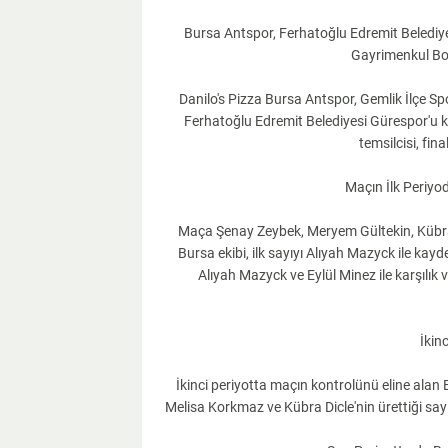
Bursa Antspor, Ferhatoğlu Edremit Belediye
Gayrimenkul Bod
Danilo's Pizza Bursa Antspor, Gemlik İlçe Sp
Ferhatoğlu Edremit Belediyesi Gürespor'u 
temsilcisi, fin
Maçın İlk Periyo
Maça Şenay Zeybek, Meryem Gültekin, Kübra 
Bursa ekibi, ilk sayıyı Alıyah Mazyck ile kayd
Alıyah Mazyck ve Eylül Minez ile karşılık
İkin
İkinci periyotta maçın kontrolünü eline alan
Melisa Korkmaz ve Kübra Dicle'nin ürettiği sayı