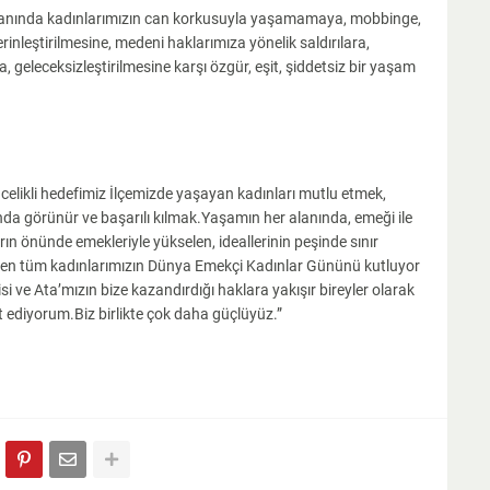
 alanında kadınlarımızın can korkusuyla yaşamamaya, mobbinge,
derinleştirilmesine, medeni haklarımıza yönelik saldırılara,
, geleceksizleştirilmesine karşı özgür, eşit, şiddetsiz bir yaşam
celikli hedefimiz İlçemizde yaşayan kadınları mutlu etmek,
nda görünür ve başarılı kılmak.Yaşamın her alanında, emeği ile
rın önünde emekleriyle yükselen, ideallerinin peşinde sınır
eren tüm kadınlarımızın Dünya Emekçi Kadınlar Gününü kutluyor
isi ve Ata’mızın bize kazandırdığı haklara yakışır bireyler olarak
t ediyorum.Biz birlikte çok daha güçlüyüz.”