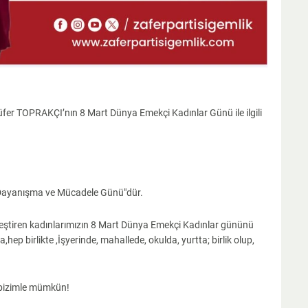
üfer TOPRAKÇI’nın 8 Mart Dünya Emekçi Kadınlar Günü ile ilgili
ik Dayanışma ve Mücadele Günü"dür.
leştiren kadınlarımızın 8 Mart Dünya Emekçi Kadınlar gününü
hep birlikte ,İşyerinde, mahallede, okulda, yurtta; birlik olup,
m bizimle mümkün!