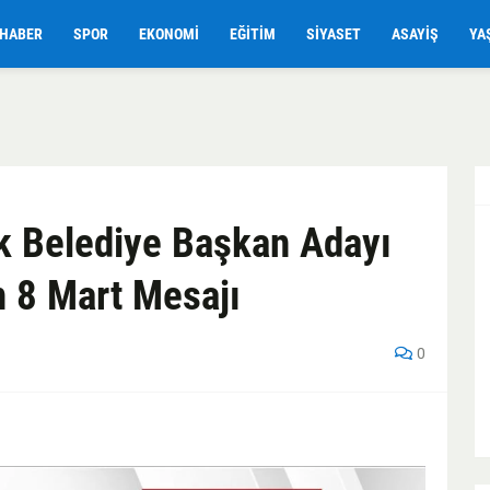
HABER
SPOR
EKONOMI
EĞITIM
SIYASET
ASAYIŞ
YA
ik Belediye Başkan Adayı
n 8 Mart Mesajı
0