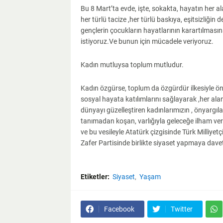
Bu 8 Mart’ta evde, işte, sokakta, hayatın her
her türlü tacize ,her türlü baskıya, eşitsizliğin 
gençlerin çocukların hayatlarının karartılmasına
istiyoruz.Ve bunun için mücadele veriyoruz.
Kadın mutluysa toplum mutludur.
Kadın özgürse, toplum da özgürdür ilkesiyle ön
sosyal hayata katılımlarını sağlayarak ,her ala
dünyayı güzelleştiren kadınlarımızın , önyargıla
tanımadan koşan, varlığıyla geleceğe ilham v
ve bu vesileyle Atatürk çizgisinde Türk Milliyetç
Zafer Partisinde birlikte siyaset yapmaya dave
Etiketler:
Siyaset
Yaşam
Facebook
Twitter