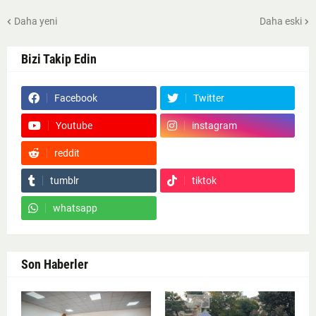
Daha yeni
Daha eski
Bizi Takip Edin
Facebook
Twitter
Youtube
instagram
reddit
Google News
tumblr
tiktok
whatsapp
Son Haberler