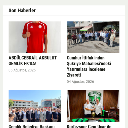
Son Haberler
ABDÜLCEBRAİL AKBULUT
Cumhur İttifakı'ndan
GEMLİK FK'DA!
Şükriye Mahallesi'ndeki
Yatırımlara İnceleme
05 Ağustos, 2026
Ziyareti
04 Ağustos, 2026
Gemlik Belediye Başkanı
Körfezspor Cem Uçar ile