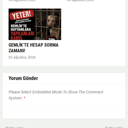
GEMLİK’TE HESAP SORMA
ZAMANI!
02 Ağustos, 2026
Yorum Gönder
Please Select Embedded Mode To Show The Comment
System.
*