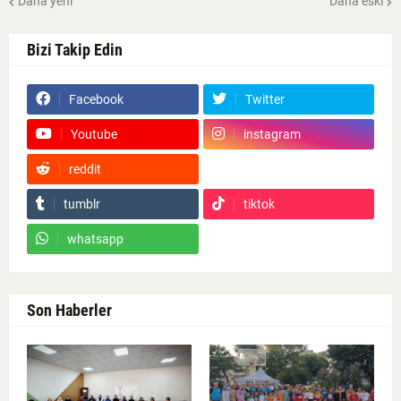
Daha yeni
Daha eski
Bizi Takip Edin
Facebook
Twitter
Youtube
instagram
reddit
Google News
tumblr
tiktok
whatsapp
Son Haberler