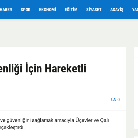
HABER
SPOR
EKONOMI
EĞITIM
SIYASET
ASAYIŞ
YA
nliği İçin Hareketli
0
ve güvenliğini sağlamak amacıyla Üçevler ve Çalı
çekleştirdi.