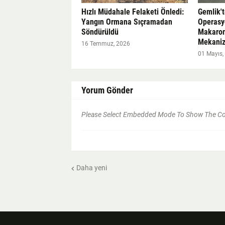
Hızlı Müdahale Felaketi Önledi:
Gemlik'
Yangın Ormana Sıçramadan
Operasy
Söndürüldü
Makaron
Mekanizm
16 Temmuz, 2026
01 Mayıs,
Yorum Gönder
Please Select Embedded Mode To Show The 
Daha yeni