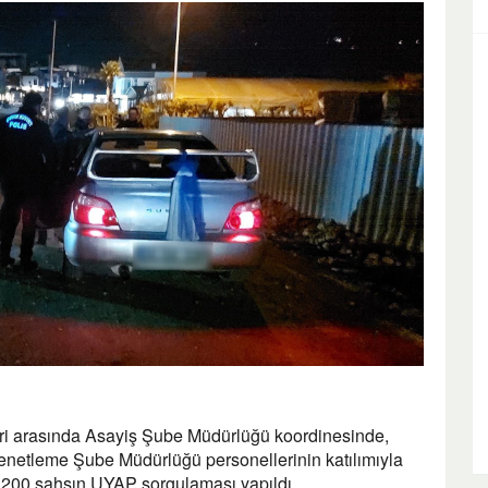
eri arasında Asayiş Şube Müdürlüğü koordinesinde,
enetleme Şube Müdürlüğü personellerinin katılımıyla
 1200 şahsın UYAP sorgulaması yapıldı.