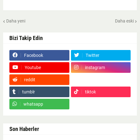
Daha yeni
Daha eski
Bizi Takip Edin
Facebook
Twitter
Youtube
instagram
reddit
Google News
tumblr
tiktok
whatsapp
Son Haberler