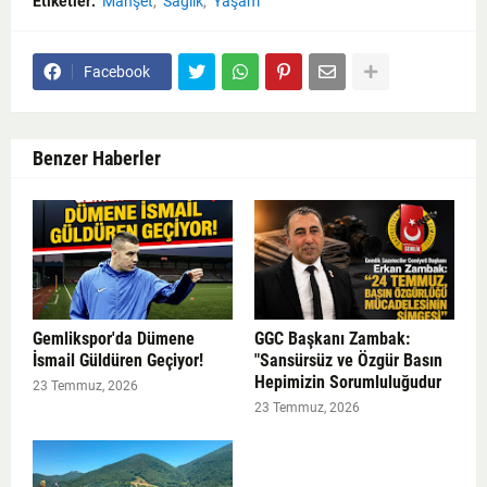
Etiketler:
Manşet
Sağlık
Yaşam
Facebook
Benzer Haberler
Gemlikspor'da Dümene
GGC Başkanı Zambak:
İsmail Güldüren Geçiyor!
"Sansürsüz ve Özgür Basın
Hepimizin Sorumluluğudur
23 Temmuz, 2026
23 Temmuz, 2026