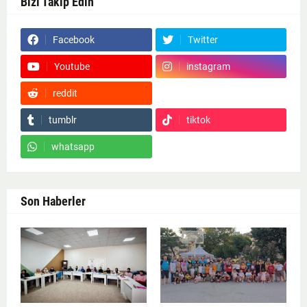
Bizi Takip Edin
Facebook
Twitter
Youtube
instagram
reddit
Google News
tumblr
tiktok
whatsapp
Son Haberler