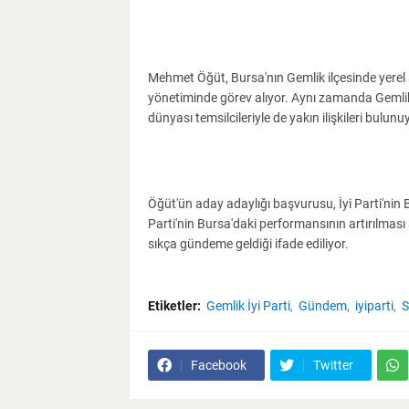
Mehmet Öğüt, Bursa'nın Gemlik ilçesinde yerel si
yönetiminde görev alıyor. Aynı zamanda Gemlik 
dünyası temsilcileriyle de yakın ilişkileri bulunu
Öğüt'ün aday adaylığı başvurusu, İyi Parti'nin Bu
Parti'nin Bursa'daki performansının artırılma
sıkça gündeme geldiği ifade ediliyor.
Etiketler:
Gemlik İyi Parti
Gündem
iyiparti
S
Facebook
Twitter