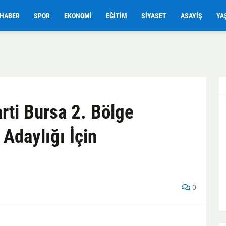
HABER
SPOR
EKONOMI
EĞITIM
SIYASET
ASAYIŞ
YA
rti Bursa 2. Bölge
 Adaylığı İçin
0